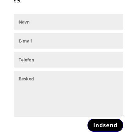
det.
Indsend